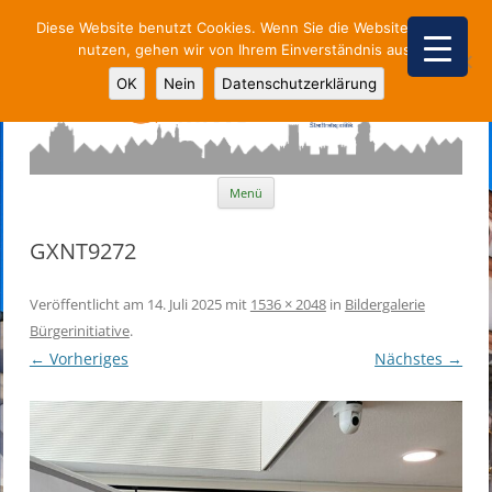
Diese Website benutzt Cookies. Wenn Sie die Website weiter
nutzen, gehen wir von Ihrem Einverständnis aus.
Parteiunabhängige Stadtpolitik
OK
Nein
Datenschutzerklärung
Zum
Menü
Inhalt
springen
GXNT9272
Veröffentlicht am
14. Juli 2025
mit
1536 × 2048
in
Bildergalerie
Bürgerinitiative
.
← Vorheriges
Nächstes →