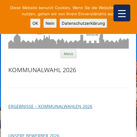
Diese Website benutzt Cookies. Wenn Sie die Website weiter
nutzen, gehen wir von Ihrem Einverständnis aus.
Parteiunabhängige Stadtpolitik
OK
Nein
Datenschutzerklärung
Zum
Menü
Inhalt
springen
KOMMUNALWAHL 2026
ERGEBNISSE – KOMMUNALWAHLEN 2026
UNSERE BEWERBER 2026