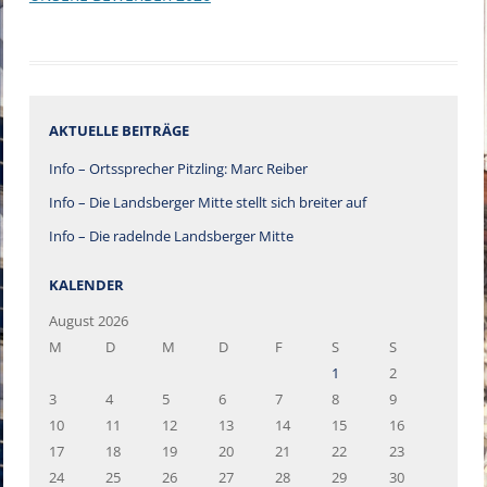
AKTUELLE BEITRÄGE
Info – Ortssprecher Pitzling: Marc Reiber
Info – Die Landsberger Mitte stellt sich breiter auf
Info – Die radelnde Landsberger Mitte
KALENDER
August 2026
M
D
M
D
F
S
S
1
2
3
4
5
6
7
8
9
10
11
12
13
14
15
16
17
18
19
20
21
22
23
24
25
26
27
28
29
30