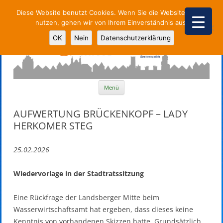
Diese Website benutzt Cookies. Wenn Sie die Website weiter
nutzen, gehen wir von Ihrem Einverständnis aus.
Parteiunabhängige Stadtpolitik
OK
Nein
Datenschutzerklärung
Zum
Menü
Inhalt
springen
AUFWERTUNG BRÜCKENKOPF – LADY
HERKOMER STEG
25.02.2026
Wiedervorlage in der Stadtratssitzung
Eine Rückfrage der Landsberger Mitte beim
Wasserwirtschaftsamt hat ergeben, dass dieses keine
Kenntnis von vorhandenen Skizzen hatte. Grundsätzlich