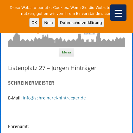
Diese Website benutzt Cookies. Wenn Sie die Website weiter
nutzen, gehen wir von Ihrem Einverständnis aus.
Parteiunabhängige Stadtpolitik
OK
Nein
Datenschutzerklärung
Zum
Menü
Inhalt
springen
Listenplatz 27 – Jürgen Hinträger
SCHREINERMEISTER
E-Mail:
info@schreinerei-hintraeger.de
Ehrenamt: